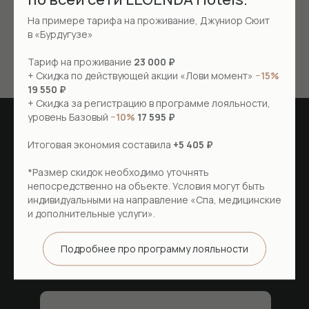
Проживание с животными
На примере тарифа на проживание, Джуниор Сюит
в «Бурдугузе»
Тариф на проживание
23 000 ₽
+ Скидка по действующей акции «Лови момент»
−15%
19 550 ₽
+ Скидка за регистрацию в программе лояльности,
уровень Базовый
−10%
17 595 ₽
Итоговая экономия составила
+5 405 ₽
Забронируйте
*Размер скидок необходимо уточнять
непосредственно на объекте. Условия могут быть
номер
прямо
индивидуальными на направление «Спа, медицинские
и дополнительные услуги».
сейчас
Подробнее про программу лояльности