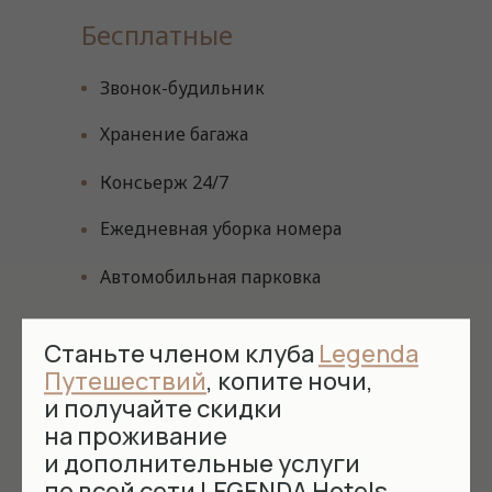
Бесплатные
Звонок-будильник
Хранение багажа
Консьерж 24/7
Ежедневная уборка номера
Автомобильная парковка
Платные
Станьте членом клуба
Legenda
Путешествий
, копите ночи,
и получайте скидки
Мини-холодильник
на проживание
Доставка
и дополнительные услуги
еды
по всей сети LEGENDA Hotels.