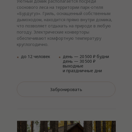
Уютный домик располагается посреди
соснового леса на территории парк-отеля
«Бурдугуз». Гриль, оснащенный собственным
дымоходом, находится прямо внутри домика,
что позволяет отдыхать на природе в любую
Открытая небольшая беседка для пикника
погоду. Электрические конверторы
с семьей и друзьями располагается за осно
обеспечивают комфортную температуру
зданием парк-отеля «Бурдугуз». Рядом
круглогодично.
с беседкой оборудован спуск к заливу реки
Ангары.
до 12 человек
день — 20 500 ₽ будни
день — 30 500 ₽
выходные
и праздничные дни
Забронировать