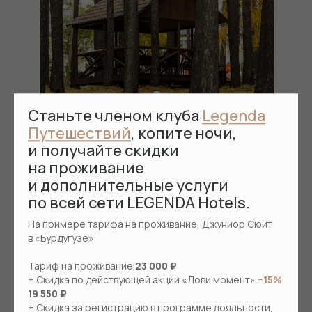
Станьте членом клуба
Legenda
Путешествий
, копите ночи,
Открытая беседка
и получайте скидки
на проживание
Открытая небольшая беседка для пикника
и дополнительные услуги
с семьей и друзьями располагается
за основным зданием парк-отеля «Бурдугуз».
по всей сети LEGENDA Hotels.
Рядом с беседкой оборудован спуск к заливу
На примере тарифа на проживание, Джуниор Сюит
реки Ангары.
в «Бурдугузе»
до 12 человек
день – 10 500 ₽ будни
день – 20 500 ₽ выходные
Тариф на проживание
23 000 ₽
и праздничные дни
+ Скидка по действующей акции «Лови момент»
−15%
19 550 ₽
+ Скидка за регистрацию в программе лояльности,