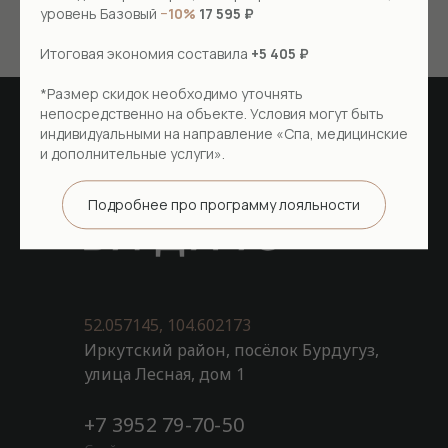
Забронировать
уровень Базовый
−10%
17 595 ₽
Итоговая экономия составила
+5 405 ₽
*Размер скидок необходимо уточнять
непосредственно на объекте. Условия могут быть
индивидуальными на направление «Спа, медицинские
и дополнительные услуги».
Подробнее про программу лояльности
52.057145, 104.602173
Иркутский район, посёлок Бурдугуз,
улица Лесная, дом 1
+7 3952 79-70-50