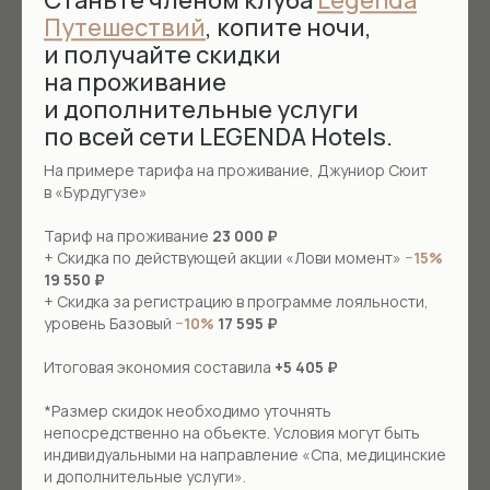
Станьте членом клуба
Legenda
Путешествий
, копите ночи,
и получайте скидки
на проживание
и дополнительные услуги
по всей сети LEGENDA Hotels.
На примере тарифа на проживание, Джуниор Сюит
в «Бурдугузе»
Тариф на проживание
23 000 ₽
+ Скидка по действующей акции «Лови момент»
−15%
19 550 ₽
+ Скидка за регистрацию в программе лояльности,
Банные дни в Бурдугузе!
уровень Базовый
−10%
17 595 ₽
Приглашаем вас погрузиться в особую атмосферу
Итоговая экономия составила
+5 405 ₽
шаманского парения и открыть для себя
нашу обновлённую баню
*Размер скидок необходимо уточнять
непосредственно на объекте. Условия могут быть
индивидуальными на направление «Спа, медицинские
и дополнительные услуги».