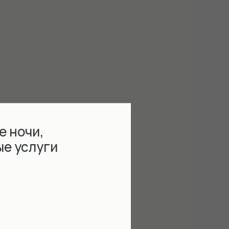
е ночи,
ые услуги