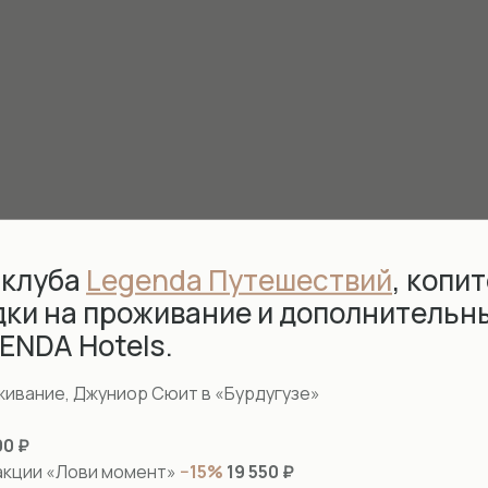
 клуба
Legenda Путешествий
, копит
дки на проживание и дополнительн
GENDA Hotels.
живание, Джуниор Сюит в «Бурдугузе»
00 ₽
акции «Лови момент»
−15%
19 550 ₽