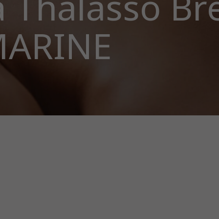
 Thalasso Br
MARINE