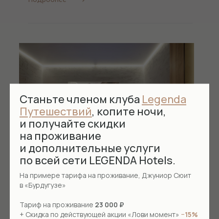
Станьте членом клуба
Legenda
Путешествий
, копите ночи,
и получайте скидки
на проживание
и дополнительные услуги
по всей сети LEGENDA Hotels.
На примере тарифа на проживание, Джуниор Сюит
в «Бурдугузе»
Сухой гидромассаж Quatrojet
Тариф на проживание
23 000 ₽
Воздействие на мягкие ткани струями воды,
+ Скидка по действующей акции «Лови момент»
−15%
устранение воспалительных процессов