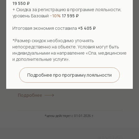
19 550 ₽
+ Скидка за регистрацию в программе лояльности,
Расслабление спазмированных мышц
уровень Базовый
−10%
17 595 ₽
Активация обменных процессов
Итоговая экономия составила
+5 405 ₽
Повышение эластичности кожи
*Размер скидок необходимо уточнять
Выведение шлаков и токсинов
непосредственно на объекте. Условия могут быть
Улучшение кровоснабжения
индивидуальными на направление «Спа, медицинские
и дополнительные услуги».
Снятие общей усталости и напряжения
Подробнее про программу лояльности
от 2500 ₽
/ за процедуру
Подробнее
*цены действует с 01.01.2026 г.