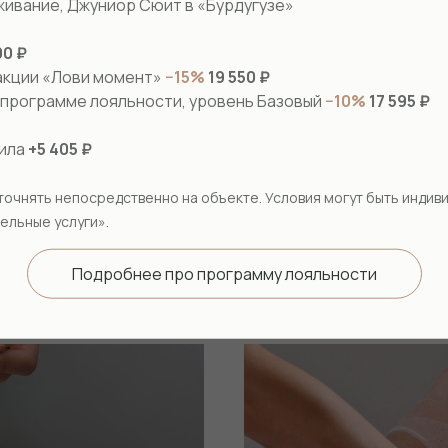
живание, Джуниор Сюит в «Бурдугузе»
00 ₽
акции «Лови момент»
−15%
19 550 ₽
в программе лояльности, уровень Базовый
−10%
17 595 ₽
вила
+5 405 ₽
точнять непосредственно на объекте. Условия могут быть индив
ельные услуги».
Подробнее про программу лояльности