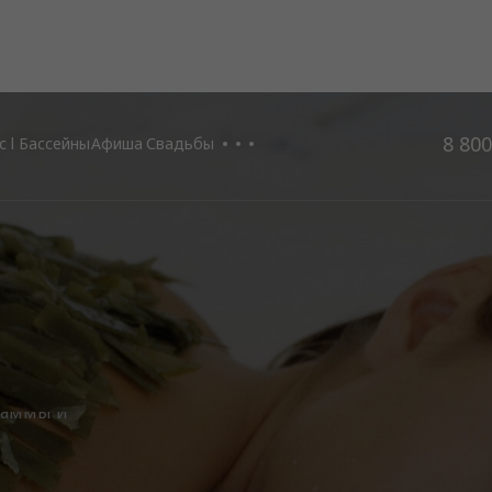
8 800
 l Бассейны
Афиша
Свадьбы
раммы и