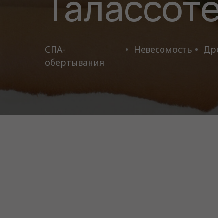
Талассот
СПА-
Невесомость
Др
обертывания