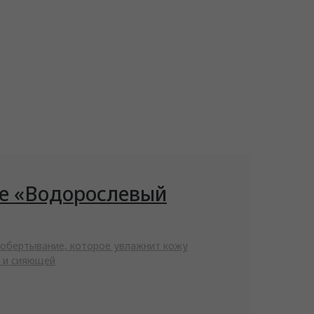
е «Водорослевый
обертывание, которое увлажнит кожу
й и сияющей