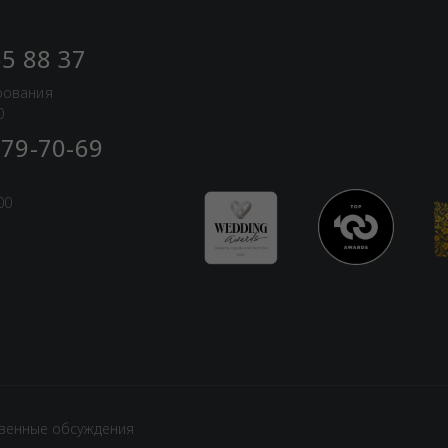
55 88 37
рования
0
 79-70-69
00
венные обсуждения