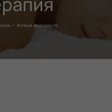
ерапия
енаж
Живые водоросли