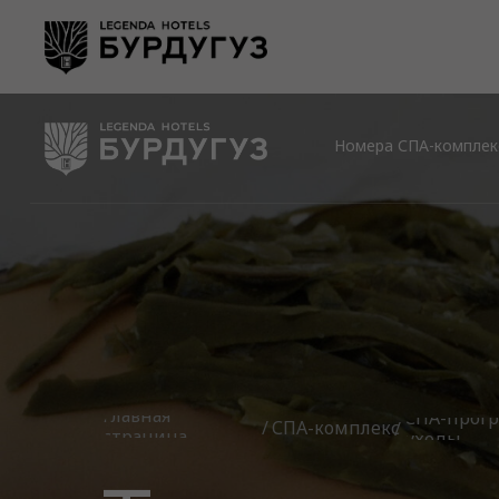
Номера
СПА-комплекс
Главная
СПА-прог
СПА-комплекс
/
/
страница
уходы