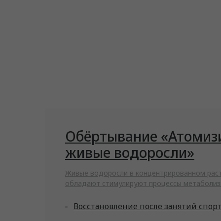
Обёртывание «Атомиз
живые водоросли»
Живые водоросли в концентрированном рас
обладают стимулируют процессы метаболиз
Восстановление после занятий спор