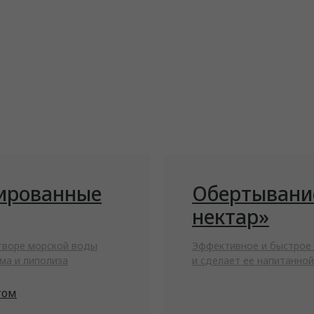
ированные
Обертывани
нектар»
творе морской воды
Эффективное и быстрое 
ма и липолиза
и сделает ее напитанно
том