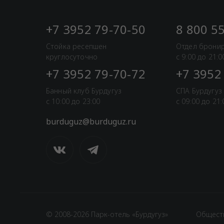
+7 3952 79-70-50
8 800 5
Стойка ресепшен
Отдел брони
круглосуточно
с 9:00 до 21:0
+7 3952 79-70-72
+7 3952
Банный клуб Бурдугуз
СПА Бурдугуз
с 10:00 до 23:00
с 09:00 до 21:
burduguz@burduguz.ru
Общест
© 2008-2026 Парк-отель «Бурдугуз»