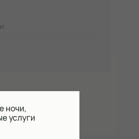
ут
е ночи,
ые услуги