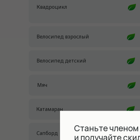
Квадроцикл
Велосипед взрослый
Велосипед детский
Мяч
Катамаран
Станьте членом
Сапборд
и получайте ски