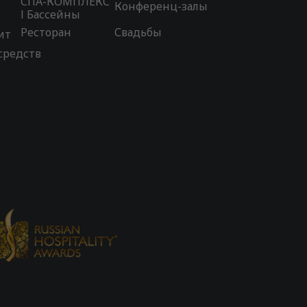
СПА-КОМПЛЕКС
Конференц-залы
l Бассейны
Ресторан
Свадьбы
ит
средств