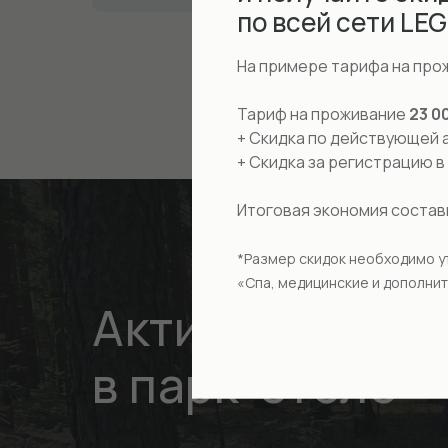
по всей сети LE
На примере тарифа на про
Тариф на проживание
23 0
+ Скидка по действующей 
+ Скидка за регистрацию 
Итоговая экономия соста
*Размер скидок необходимо у
«Спа, медицинские и дополнит
Активный отды
в парк-отеле