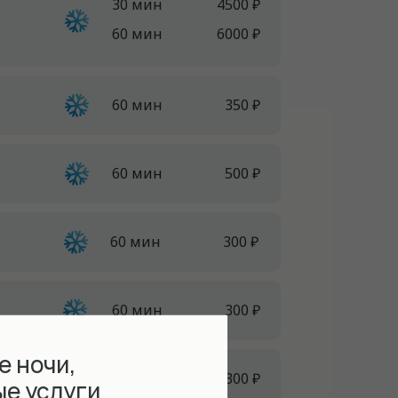
30 мин
4500 ₽
60 мин
6000 ₽
60 мин
350 ₽
60 мин
500 ₽
60 мин
300 ₽
60 мин
300 ₽
е ночи,
1 день
300 ₽
ые услуги