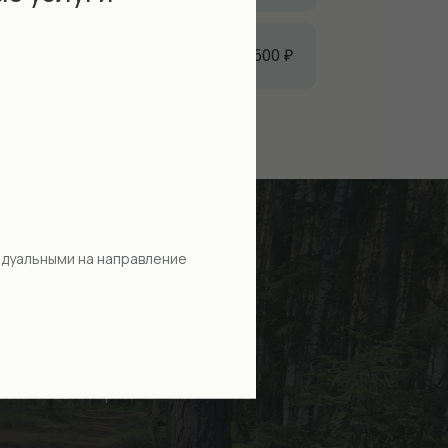
ктивные летние
как: катание на квадроциклах и
1 день
600 ₽
щадке парк-отеля, зимний каток и
идуальными на направление
тивные летние и зимние
ие на квадроциклах и
ол на спортивной площадке
юбинговые горки.