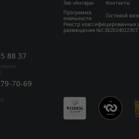
Зал «Ангара»
Контакты
Программа
Гостевой виз
лояльности
Реестр классифицированных 
размещения №С382024022307
55 88 37
рования
0
 79-70-69
00