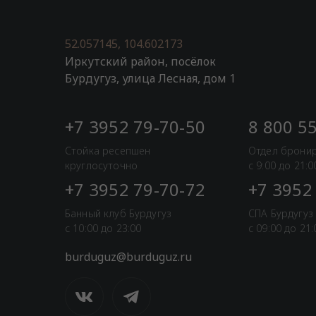
52.057145, 104.602173
Иркутский район, посёлок
Бурдугуз, улица Лесная, дом 1
+7 3952 79-70-50
8 800 5
Стойка ресепшен
Отдел брони
круглосуточно
с 9:00 до 21:0
+7 3952 79-70-72
+7 3952
Банный клуб Бурдугуз
СПА Бурдугуз
с 10:00 до 23:00
с 09:00 до 21:
burduguz@burduguz.ru