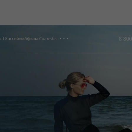
8 800
 l Бассейны
Афиша
Свадьбы