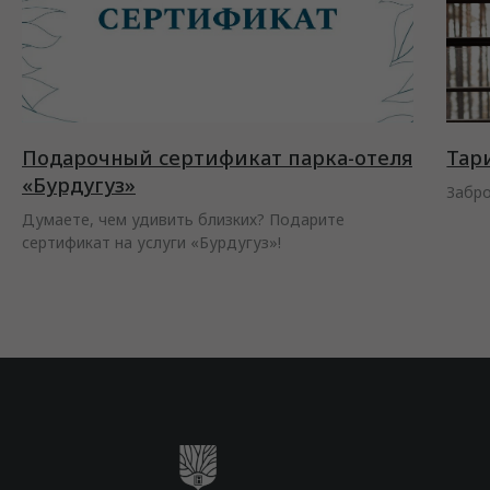
Подарочный сертификат парка-отеля
Тар
«Бурдугуз»
Забро
Думаете, чем удивить близких? Подарите
сертификат на услуги «Бурдугуз»!