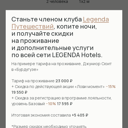
2 человека
1х2 м
Станьте членом клуба
Legenda
Забронировать
Подробнее
Путешествий
, копите ночи,
и получайте скидки
на проживание
и дополнительные услуги
по всей сети LEGENDA Hotels.
На примере тарифа на проживание, Джуниор Сюит
в «Бурдугузе»
Тариф на проживание
23 000 ₽
+ Скидка по действующей акции «Лови момент»
−15%
19 550 ₽
+ Скидка за регистрацию в программе лояльности,
уровень Базовый
−10%
17 595 ₽
Итоговая экономия составила
+5 405 ₽
Номер Джуниор Сюит
*Размер скидок необходимо уточнять