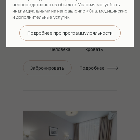
непосредственно на объекте. Условия могут быть
Практичный номер, объединенный
индивидуальными на направление «Спа, медицинские
в одну удобную комнату, которая
и дополнительные услуги».
состоит из кабинета и спальни. Здесь
вы сможете отдохнуть в приятной
Подробнее про программу лояльности
атмосфере.
32 м²
3
2-спальная
человека
кровать
Забронировать
Подробнее