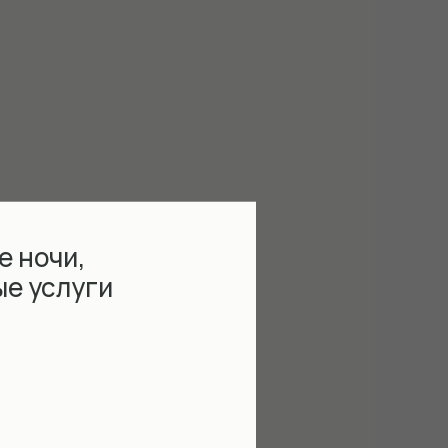
е ночи,
ые услуги