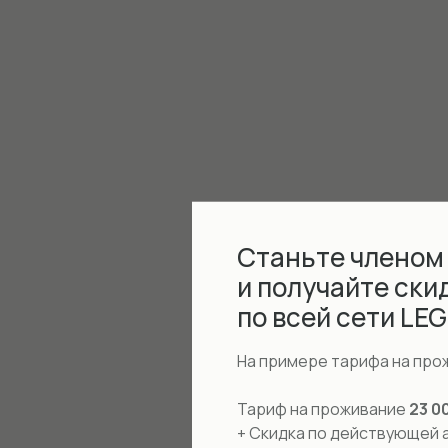
Станьте членом
и получайте ски
по всей сети LE
На примере тарифа на про
Тариф на проживание
23 0
+ Скидка по действующей 