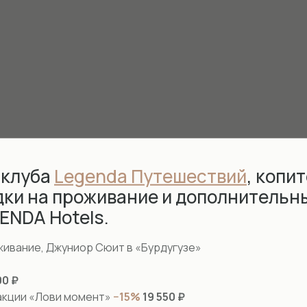
 клуба
Legenda Путешествий
, копит
дки на проживание и дополнительн
GENDA Hotels.
живание, Джуниор Сюит в «Бурдугузе»
00 ₽
акции «Лови момент»
−15%
19 550 ₽