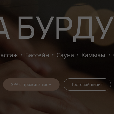
А БУРДУ
ассаж
Бассейн
Сауна
Хаммам
SPA с проживанием
Гостевой визит