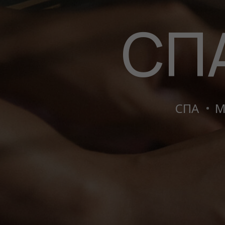
СП
СПА
М